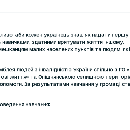
иво, аби кожен українець знав, як надати першу
 навичками, здатними врятувати життя іншому.
ешканцям малих населених пунктів та людям, які
блея людей з інвалідністю України спільно з ГО «
ртові життя» та Опішнянською селищною територі
 допомоги. За результатами навчання у громаді с
роведення навчання: