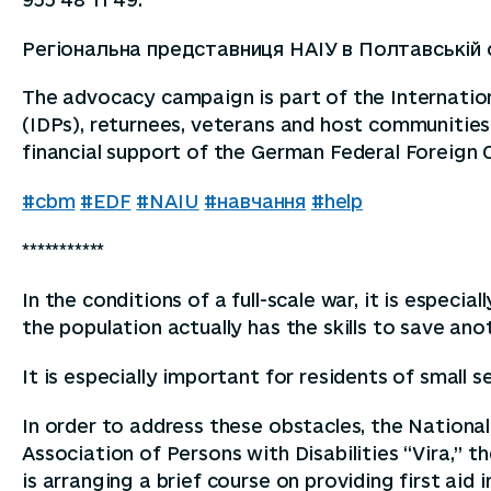
Регіональна представниця НАІУ в Полтавській о
The advocacy campaign is part of the Internationa
(IDPs), returnees, veterans and host communities
financial support of the German Federal Foreign O
#cbm
#EDF
#NAIU
#навчання
#help
***********
In the conditions of a full-scale war, it is especi
the population actually has the skills to save anoth
It is especially important for residents of small s
In order to address these obstacles, the National
Association of Persons with Disabilities “Vira,” t
is arranging a brief course on providing first aid