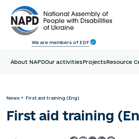
We are members of EDF
About NAPD
Our activities
Projects
Resource C
News
First aid training (Eng)
First aid training (E