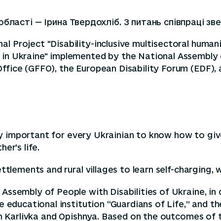
бласті — Ірина Твердохліб. З питань співпраці зв
l Project "Disability-inclusive multisectoral humani
 in Ukraine" implemented by the National Assembly o
ffice (GFFO), the European Disability Forum (EDF), 
ally important for every Ukrainian to know how to giv
er’s life.
ettlements and rural villages to learn self-charging, 
 Assembly of People with Disabilities of Ukraine, in
he educational institution “Guardians of Life,” and 
 in Karlivka and Opishnya. Based on the outcomes of t