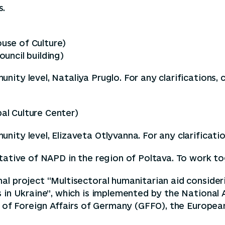
s.
ouse of Culture)
ouncil building)
ity level, Nataliya Pruglo. For any clarifications, c
pal Culture Center)
ty level, Elizaveta Otlyvanna. For any clarification
tative of NAPD in the region of Poltava. To work tog
l project “Multisectoral humanitarian aid considerin
 in Ukraine”, which is implemented by the National 
y of Foreign Affairs of Germany (GFFO), the European