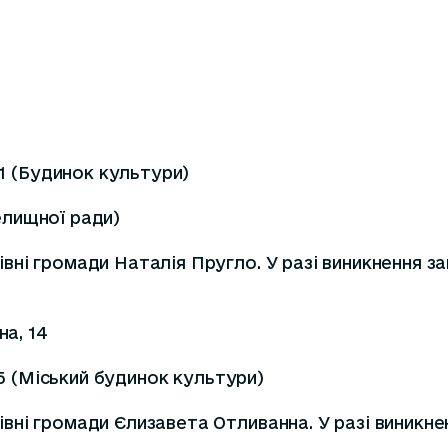
 1 (Будинок культури)
селищної ради)
вні громади Наталія Пругло. У разі виникнення 
на, 14
95 (Міський будинок культури)
вні громади Єлизавета Отливанна. У разі виникн