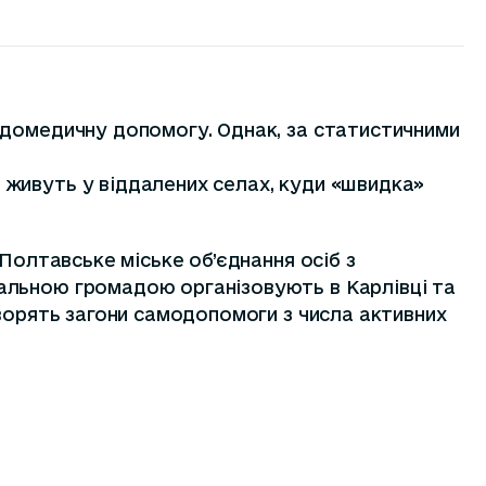
 домедичну допомогу. Однак, за статистичними
 живуть у віддалених селах, куди «швидка»
Полтавське міське об’єднання осіб з
альною громадою організовують в Карлівці та
творять загони самодопомоги з числа активних