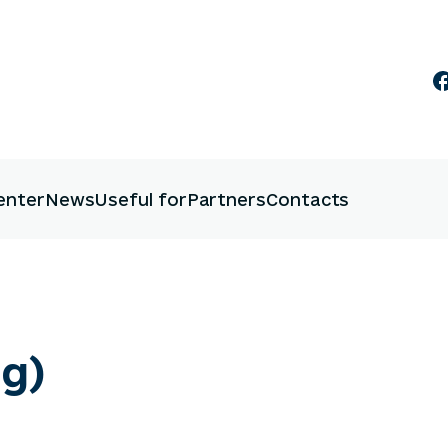
enter
News
Useful for
Partners
Contacts
ng)