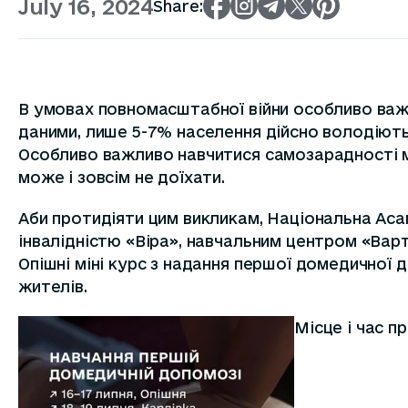
July 16, 2024
Share:
В умовах повномасштабної війни особливо важл
даними, лише 5-7% населення дійсно володіють
Особливо важливо навчитися самозарадності м
може і зовсім не доїхати.
Аби протидіяти цим викликам, Національна Асам
інвалідністю «Віра», навчальним центром «Ва
Опішні міні курс з надання першої домедичної
жителів.
Місце і час п