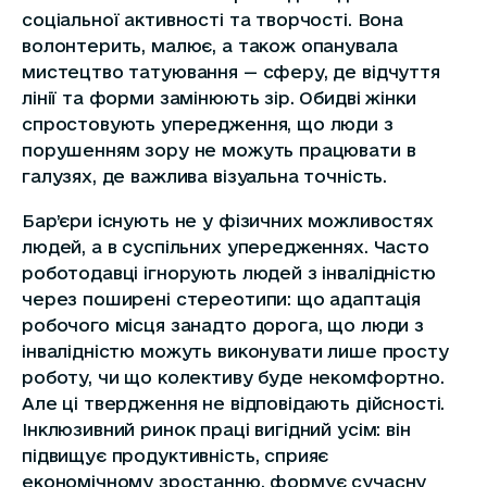
соціальної активності та творчості. Вона
волонтерить, малює, а також опанувала
мистецтво татуювання — сферу, де відчуття
лінії та форми замінюють зір. Обидві жінки
спростовують упередження, що люди з
порушенням зору не можуть працювати в
галузях, де важлива візуальна точність.
Бар’єри існують не у фізичних можливостях
людей, а в суспільних упередженнях. Часто
роботодавці ігнорують людей з інвалідністю
через поширені стереотипи: що адаптація
робочого місця занадто дорога, що люди з
інвалідністю можуть виконувати лише просту
роботу, чи що колективу буде некомфортно.
Але ці твердження не відповідають дійсності.
Інклюзивний ринок праці вигідний усім: він
підвищує продуктивність, сприяє
економічному зростанню, формує сучасну