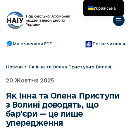
Українська
English
Ми є членами EDF
Легке читання
Новини
Як Інна та Олена Приступи з Волині
доводять, що бар’єри — це лише
20 Жовтня 2025
упередження
Як Інна та Олена Приступи
з Волині доводять, що
бар’єри — це лише
упередження