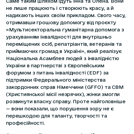
Саме таким шляхом ідуть Інна та Олена. Вони
не лише працюють і створюють красу, а й
надихають інших своїм прикладом. Свого часу,
отримавши грошову допомогу від проєкту
«Мультисекторальна гуманітарна допомога з
урахуванням інвалідності для внутрішньо
переміщених осіб, репатріантів, ветеранів та
приймаючих громад в Україні», який реалізує
Національна Асамблея людей з інвалідністю
України в партнерстві з Європейським
форумом з питань інвалідності (EDF) за
підтримки Федерального міністерства
закордонних справ Німеччини (GFFO) та CBM
(Християнської місії незрячих), жінки змогли
розвинути власну справу. Проте найголовніше
— вони показали, що порушення зору не є
перешкодою для таланту, творчості та
професійності.