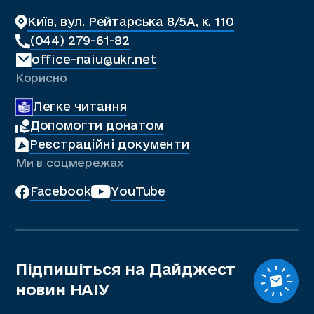
Київ, вул. Рейтарська 8/5А, к. 110
(044) 279-61-82
office-naiu@ukr.net
Корисно
Легке читання
Допомогти донатом
Реєстраційні документи
Ми в соцмережах
Facebook
YouTube
Підпишіться на Дайджест
новин НАІУ