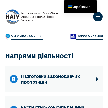
Українська
English
Ми є членами EDF
Легке читання
Напрями діяльності
Підготовка законодавчих
пропозицій
Експертно-консультаційна