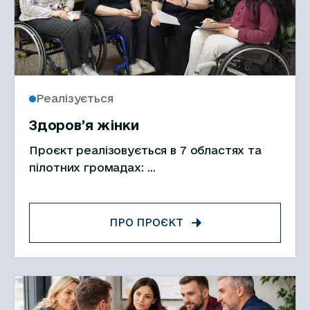
Реалізується
Здоров’я жінки
Проєкт реалізовується в 7 областях та
пілотних громадах:
Волинська (Горохівська громада);
Київська (Броварська громада);
Миколаївська – (Казанківська громада);
ПРО ПРОЄКТ
Полтавська (Чутівська громада);
Одеська (Кодимська громада); Черкаська
(Канівська громада); Чернівецька
(Чернівецька міська громада).