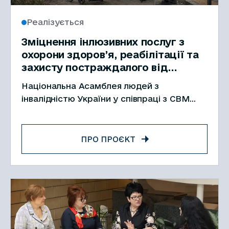
Реалізується
Зміцнення інлюзивних послуг з
охорони здоров’я, реабілітації та
захисту постраждалого від
конфлікту населення
Національна Асамблея людей з
інвалідністю України у співпраці з CBM
розпочинає реалізацію проєкту
“Strengthening health, protection, and
resilience of vulnerable people in Ukraine”.
ПРО ПРОЄКТ
Проєкт спрямований на підтримку людей
з інвалідністю, людей старшого віку та
інших вразливих груп у громадах, які
продовжують жити в умовах війни,
підвищених безпекових ризиків і
складного доступу до послуг. Йдеться не
[…]