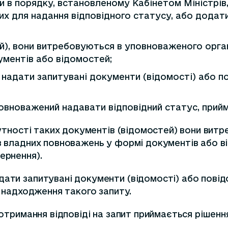
и в порядку, встановленому Кабінетом Міністрів
их для надання відповідного статусу, або додати 
ей), вони витребовуються в уповноваженого орган
ументів або відомостей;
 надати запитувані документи (відомості) або п
уповноважений надавати відповідний статус, прий
дсутності таких документів (відомостей) вони ви
в владних повноважень у формі документів або від
ернення).
дати запитувані документи (відомості) або повід
и надходження такого запиту.
 отримання відповіді на запит приймається рішенн