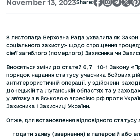
November 13, 2023
Share:
8 листопада Верховна Рада ухвалила як Закон з
соціального захисту» щодо спрощення процедур
сім’ї загиблого (померлого) Захисника чи Захисн
Вносяться зміни до статей 6, 7 і 10-1 Закону «
порядок надання статусу учасника бойових дій 
антитерористичній операції, у здійсненні заході
Донецькій та Луганській областях та у заходах
у зв’язку з військовою агресією рф проти Україн
Захисника і Захисниці України.
Отже, для встановлення відповідного статусу з
подати заяву (звернення) в паперовій або 