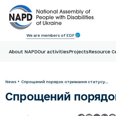
We are members of EDF
About NAPD
Our activities
Projects
Resource C
News
Спрощений порядок отримання статусу
УБД
Спрощений порядок