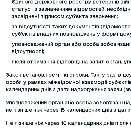
Єдиного державного реєстру ветеранів війн
статус, із зазначенням відомостей, необхідн
засвідчені підписом суб’єкта звернення;
за відсутності таких документів (відомост
суб’єктів владних повноважень у формі док
уповноважений орган або особа зобов’язані
відсутності;
після отримання відповіді на запит орган, 
Закон встановлює чіткі строки. Так, у разі ві
особи у рамках міжвідомчої взаємодії суб’єкті
календарних днів з дати надходження заяви (зв
Уповноважений орган або особа зобов’язані на
не пізніше ніж через 15 календарних днів з дат
Не пізніше ніж через 10 календарних днів після