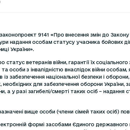
аконопроект 9141 «Про внесення змін до Закону «П
и надання особам статусу учасника бойових дій, 
иці України».
Про статус ветеранів війни, гарантії їх соціальн
та особи з інвалідністю внаслідок війни особам,
в із забезпечення національної безпеки і оборони, 
, необхідних для забезпечення оборони України, 
и, а у разі загибелі/смерті таких осіб – надання 
азначені вище особи (члени сімей таких осіб) пов
електронній формі засобами Єдиного державного