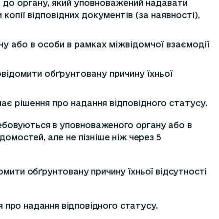
, до органу, який уповноважений надавати
копії відповідних документів (за наявності),
у або в особи в рамках міжвідомчої взаємодії
овідомити обґрунтовану причину їхньої
має рішення про надання відповідного статусу.
требовуються в уповноваженого органу або в
омостей, але не пізніше ніж через 5
омити обґрунтовану причину їхньої відсутності
я про надання відповідного статусу.