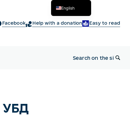
English
Українська
Facebook
Help with a donation
Easy to read
 УБД