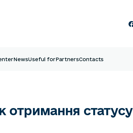
enter
News
Useful for
Partners
Contacts
 отримання статусу