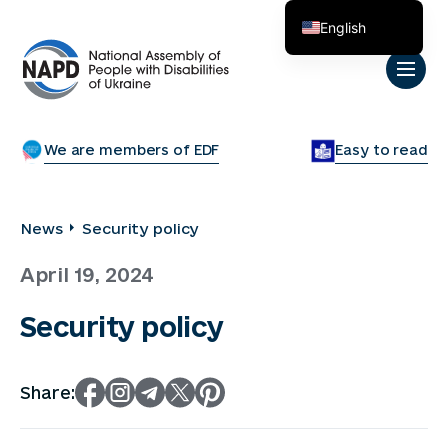
English
Українська
We are members of EDF
Easy to read
News
Security policy
April 19, 2024
Security policy
Share: