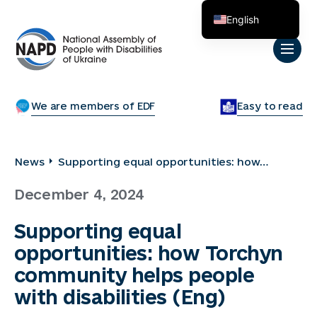
English
Українська
We are members of EDF
Easy to read
News
Supporting equal opportunities: how
Torchyn community helps people with
December 4, 2024
disabilities (Eng)
Supporting equal
opportunities: how Torchyn
community helps people
with disabilities (Eng)