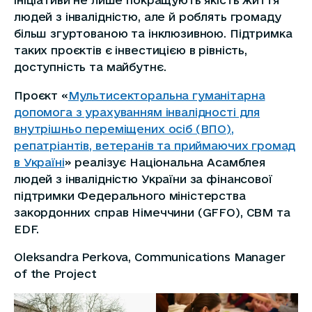
ініціативи не лише покращують якість життя
людей з інвалідністю, але й роблять громаду
більш згуртованою та інклюзивною. Підтримка
таких проєктів є інвестицією в рівність,
доступність та майбутнє.
Проєкт «
Мультисекторальна гуманітарна
допомога з урахуванням інвалідності для
внутрішньо переміщених осіб (ВПО),
репатріантів, ветеранів та приймаючих громад
в Україні
» реалізує Національна Асамблея
людей з інвалідністю України за фінансової
підтримки Федерального міністерства
закордонних справ Німеччини (GFFO), CBM та
EDF.
Oleksandra Perkova, Communications Manager
of the Project