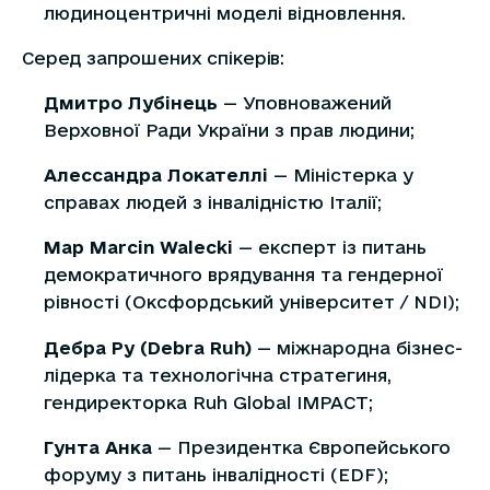
людиноцентричні моделі відновлення.
Серед запрошених спікерів:
Дмитро Лубінець
— Уповноважений
Верховної Ради України з прав людини;
Алессандра Локателлі
— Міністерка у
справах людей з інвалідністю Італії;
Мар Marcin Walecki
— експерт із питань
демократичного врядування та гендерної
рівності (Оксфордський університет / NDI);
Дебра Ру (Debra Ruh)
— міжнародна бізнес-
лідерка та технологічна стратегиня,
гендиректорка Ruh Global IMPACT;
Гунта Анка
— Президентка Європейського
форуму з питань інвалідності (EDF);