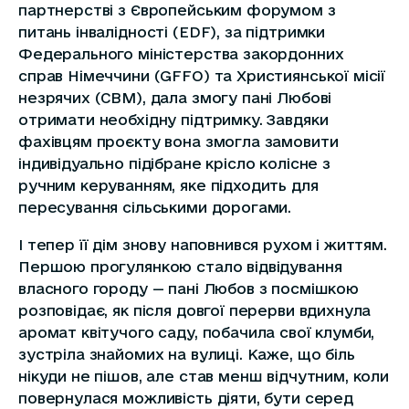
партнерстві з Європейським форумом з
питань інвалідності (EDF), за підтримки
Федерального міністерства закордонних
справ Німеччини (GFFO) та Християнської місії
незрячих (CBM), дала змогу пані Любові
отримати необхідну підтримку. Завдяки
фахівцям проєкту вона змогла замовити
індивідуально підібране крісло колісне з
ручним керуванням, яке підходить для
пересування сільськими дорогами.
І тепер її дім знову наповнився рухом і життям.
Першою прогулянкою стало відвідування
власного городу — пані Любов з посмішкою
розповідає, як після довгої перерви вдихнула
аромат квітучого саду, побачила свої клумби,
зустріла знайомих на вулиці. Каже, що біль
нікуди не пішов, але став менш відчутним, коли
повернулася можливість діяти, бути серед