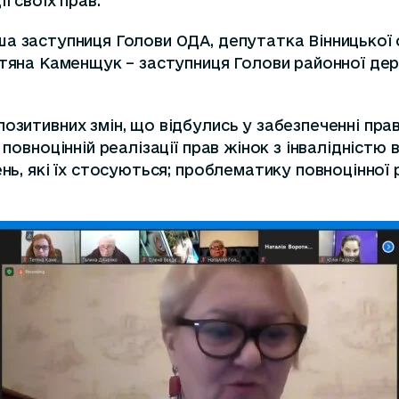
ї своїх прав.
а заступниця Голови ОДА, депутатка Вінницької 
тяна Каменщук
– заступниця Голови районної дер
озитивних змін, що відбулись у забезпеченні прав
повноцінній реалізації прав жінок з інвалідністю в
нь, які їх стосуються; проблематику повноцінної р