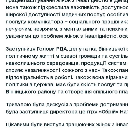
працевлаштування жінок з інвалідністю в Депа
Вона також підкреслила важливість доступності
широкої доступності медичних послуг, особлив
послугу комунікатора – соціального працівника,
нечуючим, незрячим, з ментальними та психічн
уважними до проблем жінок з інвалідністю, ос
Заступниця Голови РДА, депутатка Вінницької о
політичному житті місцевої громади та суспіл
навколишнього середовища, продукції, систем 
сприяє незалежності кожного з нас» Також пані
відповідальність в роботі. Також вона відзначи
політики в державі має бути якість послуг та 
Вінницького району та створення спільного пла
Тривалою була дискусія з проблеми дотримання 
була заступниця директора центру «Обрій» На
Цікавими були виступи працюючих жінок з інвалі