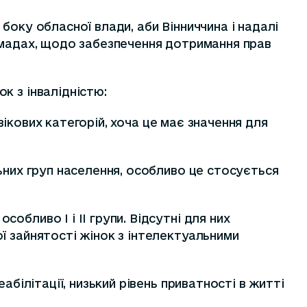
боку обласної влади, аби Вінниччина і надалі
ромадах, щодо забезпечення дотримання прав
к з інвалідністю:
 вікових категорій, хоча це має значення для
ьних груп населення, особливо це стосується
бливо І і ІІ групи. Відсутні для них
ї зайнятості жінок з інтелектуальними
білітації, низький рівень приватності в житті