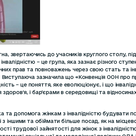
а, звертаючись до учасників круглого столу, пі
 з інвалідністю – це група, яка зазнає різного сту
ичних прав та повноважень через свою стать та ін
. Виступаюча зазначила що «Конвенція ООН про пр
дність – це поняття, яке еволюціонує, і що інвалі
доров’я, і бар’єрами в середовищі та відносинах,
 та допомога жінкам з інвалідністю будувати пол
 з іншими та обіймати більше посад, як на місцево
сті трудової зайнятості для жінок з інвалідніст