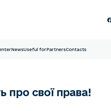
enter
News
Useful for
Partners
Contacts
ь про свої права!