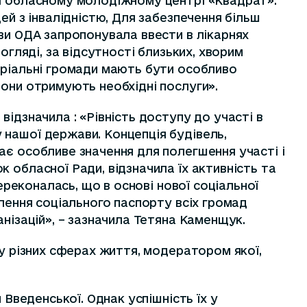
 і обласному молодіжному центрі «Квадрат».
ей з інвалідністю, Для забезпечення більш
ови ОДА запропонувала ввести в лікарнях
огляді, за відсутності близьких, хворим
оріальні громади мають бути особливо
вони отримують необхідні послуги».
ідзначила : «Рівність доступу до участі в
 нашої держави. Концепція будівель,
ає особливе значення для полегшення участі і
 обласної Ради, відзначила їх активність та
ереконалась, що в основі нової соціальної
влення соціального паспорту всіх громад
анізацій», – зазначила Тетяна Каменщук.
 у різних сферах життя, модератором якої,
 Введенської. Однак успішність їх у