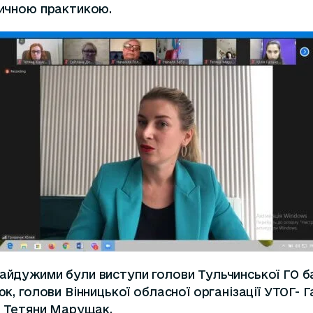
вичною практикою.
айдужими були виступи голови Тульчинської ГО бат
юк, голови Вінницької обласної організації УТОГ- 
 – Тетяни Марущак.