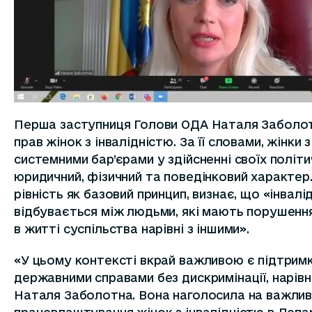
Перша заступниця Голови ОДА Наталя Заболотн
прав жінок з інвалідністю. За її словами, жінки
системними бар’єрами у здійсненні своїх політ
юридичний, фізичний та поведінковий характер
рівність як базовий принцип, визнає, що «інвалі
відбувається між людьми, які мають порушення з
в житті суспільства нарівні з іншими».
«У цьому контексті вкрай важливою є підтримка
державними справами без дискримінації, нарівні
Наталя Заболотна. Вона наголосила на важливо