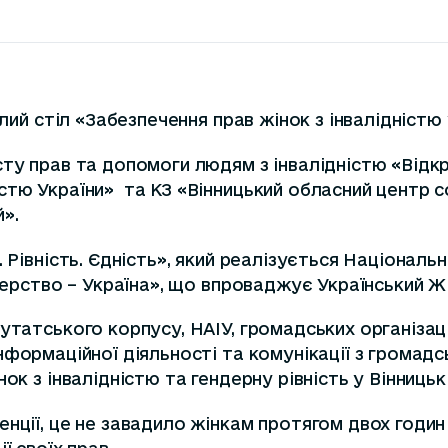
лий стіл «Забезпечення прав жінок з інвалідністю 
сту прав та допомоги людям з інвалідністю «Відк
тю України» та КЗ «Вінницький обласний центр соц
».
. Рівність. Єдність», який реалізується Націонал
ідерство – Україна», що впроваджує Український 
утатського корпусу, НАІУ, громадських організаці
інформаційної діяльності та комунікації з громадсь
ок з інвалідністю та гендерну рівність у Вінницькі
нції, це не завадило жінкам протягом двох годин 