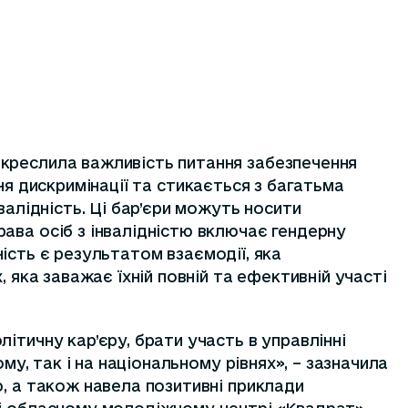
дкреслила важливість питання забезпечення
пеня дискримінації та стикається з багатьма
валідність. Ці бар’єри можуть носити
ава осіб з інвалідністю включає гендерну
дність є результатом взаємодії, яка
 яка заважає їхній повній та ефективній участі
ітичну кар’єру, брати участь в управлінні
му, так і на національному рівнях», – зазначила
ю, а також навела позитивні приклади