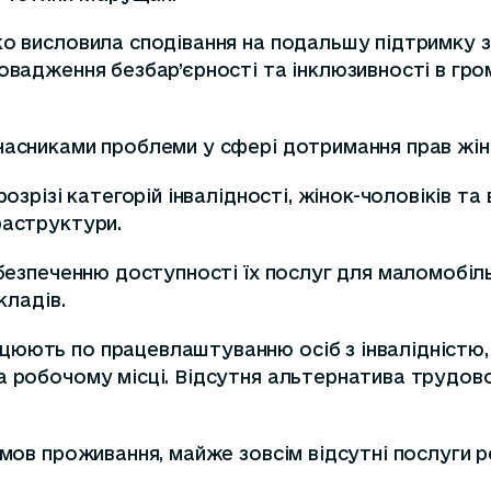
о висловила сподівання на подальшу підтримку з 
ровадження безбар’єрності та інклюзивності в г
часниками проблеми у сфері дотримання прав жіно
озрізі категорій інвалідності, жінок-чоловіків та
раструктури.
абезпеченню доступності їх послуг для маломобіл
кладів.
ють по працевлаштуванню осіб з інвалідністю, осо
а робочому місці. Відсутня альтернатива трудово
мов проживання, майже зовсім відсутні послуги реа