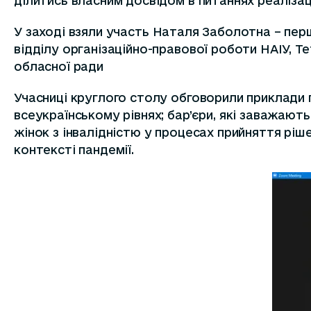
ділитись власним досвідом в питаннях реалізаці
У заході взяли участь
Наталя Заболотна
– перш
відділу організаційно-правової роботи НАІУ,
Те
обласної ради
Учасниці круглого столу обговорили приклади п
всеукраїнському рівнях; бар’єри, які заважають 
жінок з інвалідністю у процесах прийняття ріше
контексті пандемії.