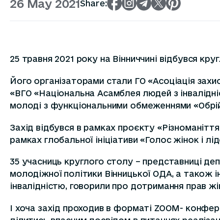
26 May 2021
Share:
25 травня 2021 року на Вінниччині відбувся круг
Його організаторами стали ГО «Асоціація захи
«ВГО «Національна Асамблея людей з інвалідніс
молоді з функціональними обмеженнями «Обрій
Захід відбувся в рамках проєкту «Різноманіття
рамках глобальної ініціативи «Голос жінок і л
35 учасниць круглого столу – представниці деп
молодіжної політики Вінницької ОДА
, а також 
інвалідністю, говорили про дотримання прав жін
І хоча захід проходив в форматі ZOOM- конфере