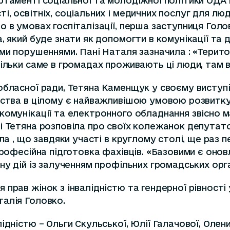
ртаменті соціальної та молодіжної політики ОДА
, освітніх, соціальних і медичних послуг для люд
о в умовах госпіталізації, перша заступниця Гол
 який буде знати як допомогти в комунікації та д
ими порушеннями. Пані Наталя зазначила : «Терит
кільки саме в громадах проживають ці люди, там 
бласної ради, Тетяна Каменщук у своєму виступі в
ьства в цілому є найважливішою умовою розвитку
комунікації та електронного обладнання звісно м
 Тетяна розповіла про своїх колежанок депутаток
ла , що завдяки участі в круглому столі, ще раз п
професійна підготовка фахівців. «Базовими є оно
ну дій із залученням профільних громадських орг
прав жінок з інвалідністю та гендерної рівності
талія Головко.
дністю – Ольги Скульської, Юлії Галачової, Олени