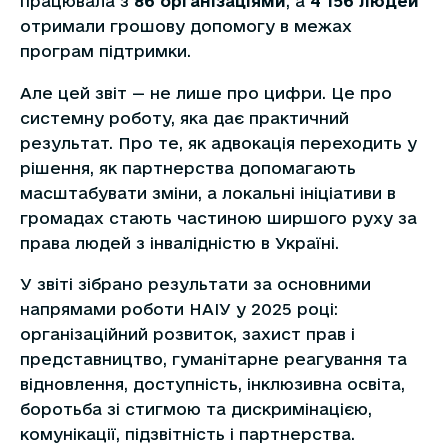
працювала з
86 організаціями
, а
4 156 людей
отримали грошову допомогу в межах
програм підтримки.
Але цей звіт — не лише про цифри. Це про
системну роботу, яка дає практичний
результат. Про те, як адвокація переходить у
рішення, як партнерства допомагають
масштабувати зміни, а локальні ініціативи в
громадах стають частиною ширшого руху за
права людей з інвалідністю в Україні.
У звіті зібрано результати за основними
напрямами роботи НАІУ у 2025 році:
організаційний розвиток, захист прав і
представництво, гуманітарне реагування та
відновлення, доступність, інклюзивна освіта,
боротьба зі стигмою та дискримінацією,
комунікації, підзвітність і партнерства.