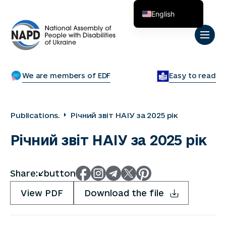
English
Українська
We are members of EDF
Easy to read
Publications.
Річний звіт НАІУ за 2025 рік
Річний звіт НАІУ за 2025 рік
Share:</button
View PDF
Download the file