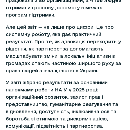
працювала з
86 організаціями
, а
4 156 людей
отримали грошову допомогу в межах
програм підтримки.
Але цей звіт — не лише про цифри. Це про
системну роботу, яка дає практичний
результат. Про те, як адвокація переходить у
рішення, як партнерства допомагають
масштабувати зміни, а локальні ініціативи в
громадах стають частиною ширшого руху за
права людей з інвалідністю в Україні.
У звіті зібрано результати за основними
напрямами роботи НАІУ у 2025 році:
організаційний розвиток, захист прав і
представництво, гуманітарне реагування та
відновлення, доступність, інклюзивна освіта,
боротьба зі стигмою та дискримінацією,
комунікації, підзвітність і партнерства.