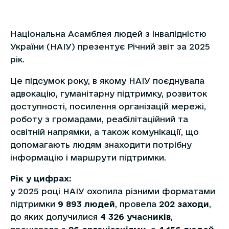
Національна Асамблея людей з інвалідністю
України (НАІУ) презентує Річний звіт за 2025
рік.
Це підсумок року, в якому НАІУ поєднувала
адвокацію, гуманітарну підтримку, розвиток
доступності, посилення організацій мережі,
роботу з громадами, реабілітаційний та
освітній напрямки, а також комунікації, що
допомагають людям знаходити потрібну
інформацію і маршрути підтримки.
Рік у цифрах:
у 2025 році НАІУ охопила різними форматами
підтримки
9 893 людей
, провела
202 заходи
,
до яких долучилися
4 326 учасників
,