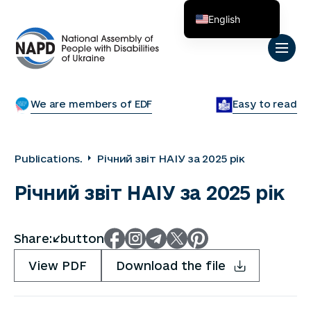
English
Українська
We are members of EDF
Easy to read
Publications.
Річний звіт НАІУ за 2025 рік
Річний звіт НАІУ за 2025 рік
Share:</button
View PDF
Download the file