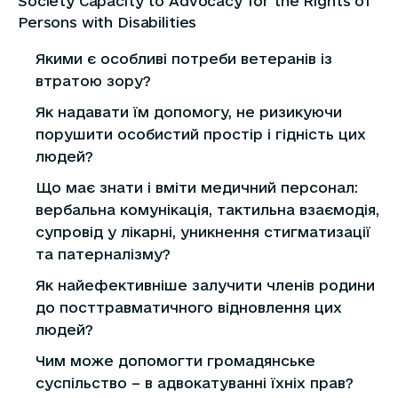
Society Capacity to Advocacy for the Rights of
Persons with Disabilities
Якими є особливі потреби ветеранів із
втратою зору?
Як надавати їм допомогу, не ризикуючи
порушити особистий простір і гідність цих
людей?
Що має знати і вміти медичний персонал:
вербальна комунікація, тактильна взаємодія,
супровід у лікарні, уникнення стигматизації
та патерналізму?
Як найефективніше залучити членів родини
до посттравматичного відновлення цих
людей?
Чим може допомогти громадянське
суспільство – в адвокатуванні їхніх прав?