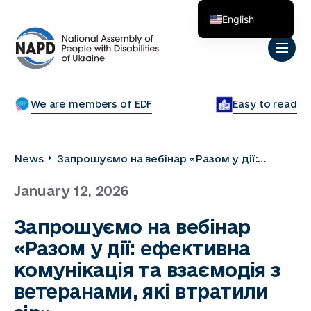
English
Українська
We are members of EDF
Easy to read
News
Запрошуємо на вебінар «Разом у дії:
ефективна комунікація та взаємодія з
January 12, 2026
ветеранами, які втратили зір»
Запрошуємо на вебінар
«Разом у дії: ефективна
комунікація та взаємодія з
ветеранами, які втратили