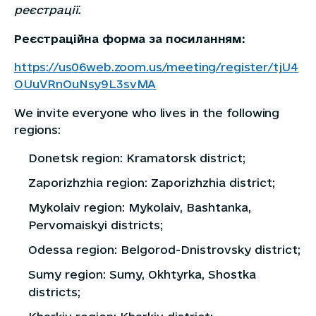
реєстрації.
Реєстраційна форма за посиланням:
https://us06web.zoom.us/meeting/register/tjU4
OUuVRnOuNsy9L3svMA
We invite everyone who lives in the following
regions:
Donetsk region: Kramatorsk district;
Zaporizhzhia region: Zaporizhzhia district;
Mykolaiv region: Mykolaiv, Bashtanka,
Pervomaiskyi districts;
Odessa region: Belgorod-Dnistrovsky district;
Sumy region: Sumy, Okhtyrka, Shostka
districts;