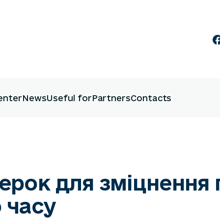
enter
News
Useful for
Partners
Contacts
ерок для зміцнення п
 часу