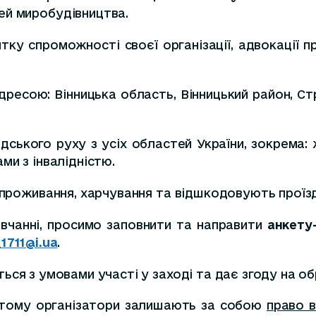
ей миробудівництва.
ку спроможності своєї організації, адвокації пр
адресою: Вінницька область, Вінницький район, 
ського руху з усіх областей України, зокрема: жі
ми з інвалідністю.
, проживання, харчування та відшкодовують проїзд
авчанні, просимо заповнити та направити
анкету
1711@i.ua
.
ться з умовами участі у заході та дає згоду на о
, тому організатори залишають за собою
право в