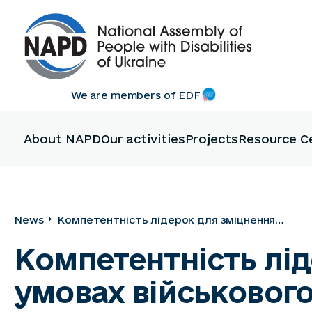
We are members of EDF
About NAPD
Our activities
Projects
Resource C
News
Компетентність лідерок для зміцнення
потенціалу ГОІ в умовах військового часу
Компетентність лід
умовах військового