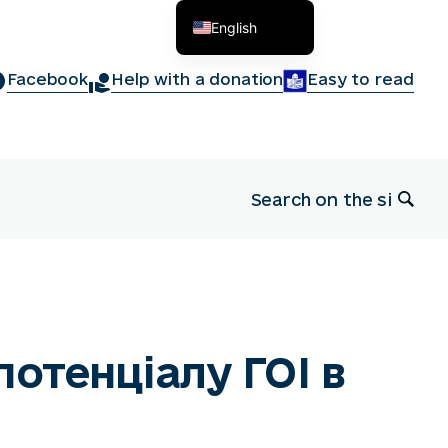
English
Українська
Facebook
Help with a donation
Easy to read
отенціалу ГОІ в