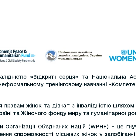
алідністю «Відкриті серця» та Національна Ас
еформальному тренінговому навчанні «Компетент
 правам жінок та дівчат з інвалідністю шляхом 
раїні та Жіночого фонду миру та гуманітарної до
 Організації Об’єднаних Націй (WPHF) – це гнуч
щення спроможності місцевих жінок у запобіганні