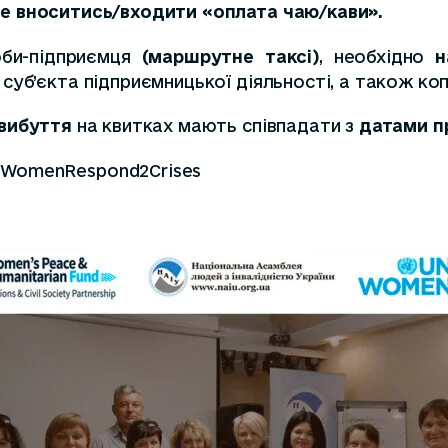
же вноситись/входити «оплата чаю/кави».
оби-підприємця
(маршрутне таксі)
, необхідно
н
 суб’єкта підприємницької діяльності, а також ко
вибуття
на квитках мають співпадати з
датами п
#WomenRespond2Crises