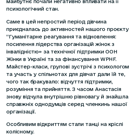
майбутнє почали негативно впливати на її
психологічний стан.
Саме в цей непростий період дівчина
приєдналась до активностей нашого проєкту
“Гуманітарне реагування та відновлення:
посилення лідерства організацій жінок з
інвалідністю» за технічної підтримки ООН
Жінки в Україні та за фінансування WPHF.
Майстер-класи, групові зустрічі з психологом
та участь у спільнотах для дівчат дали їй те,
чого так бракувало: відчуття підтримки,
розуміння та прийняття. З часом Анастасія
знову відчула внутрішню рівновагу й знайшла
справжніх однодумців серед членкинь нашої
організації.
Особливим відкриттям стали танці на кріслі
колісному.