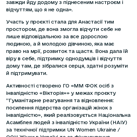
завжди йду додому з піднесеним настроєм і
відчуттям, що я не одна».
Участь у проєкті стала для Анастасії тим
простором, де вона змогла відчути себе не
лише відповідальною за все дорослою
людиною, а й молодою дівчиною, яка має
право на мрії, розвиток та щастя. Вона дала їй
віру в себе, підтримку однодумців і відчуття
дому там, де зібралися серця, здатні розуміти
й підтримувати.
Активності створено ГО «ММ ФОК осіб з
інвалідністю «Вікторія»» у межах проєкту
“Гуманітарне реагування та відновлення:
посилення лідерства організацій жінок з
інвалідністю», який реалізовується Національна
Асамблея людей з інвалідністю України (НАІУ)
за технічної підтримки UN Women Ukraine /
ООН Жінки в Україні та за фінансування