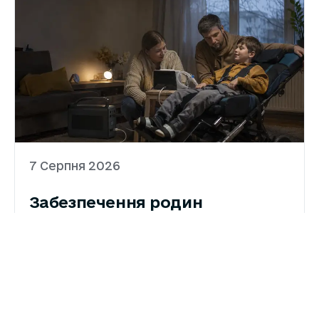
7 Серпня 2026
Забезпечення родин
портативними зарядними
станціями триває, однак
темпи необхідно прискорити
Урядова програма забезпечення родин,
які виховують дітей з інвалідністю підгрупи