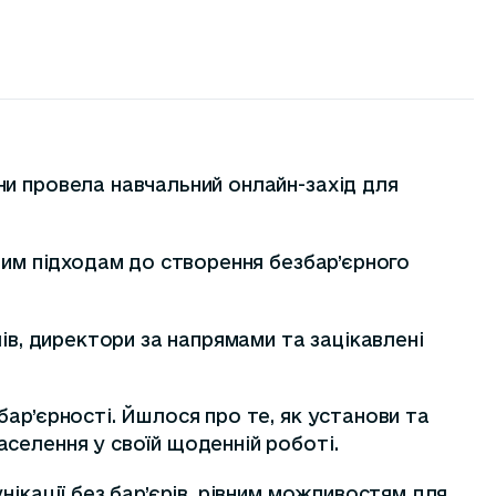
ни провела навчальний онлайн-захід для
ним підходам до створення безбар’єрного
ів, директори за напрямами та зацікавлені
ар’єрності. Йшлося про те, як установи та
селення у своїй щоденній роботі.
ікації без бар’єрів, рівним можливостям для