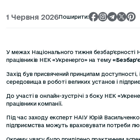
1 Червня 2026
Поширити:
У межах Національного тижня безбар’єрності Н
працівників НЕК «Укренерго» на тему
«Безбар’є
Захід був присвячений принципам доступності,
середовища в роботі великих установ і підпри
До участі в онлайн-зустрічі з боку НЕК «Укрен
працівники компанії.
Під час заходу експерт НАІУ Юрій Васильченко 
підприємства можуть враховувати потреби люде
Окрему увагу було приділено практичним аспект