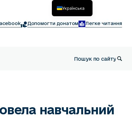
Українська
English
acebook
Допомогти донатом
Легке читання
ровела навчальний