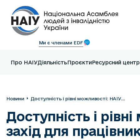
Ми є членами EDF
Про НАІУ
Діяльність
Проєкти
Ресурсний центр
Новини
Доступність і рівні можливості: НАІУ
провела навчальний захід для працівників
Доступність і рівн
НЕК «Укренерго»
захід для працівни