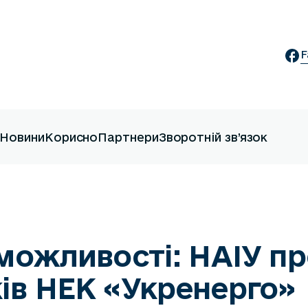
F
Новини
Корисно
Партнери
Зворотній зв’язок
і можливості: НАІУ п
ків НЕК «Укренерго»