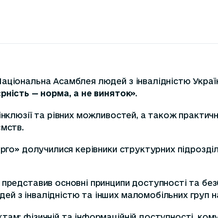
аціональна Асамблея людей з інвалідністю Украї
рність — норма, а не виняток»
.
 інклюзії та рівних можливостей, а також практич
ємств.
ерго» долучилися керівники структурних підрозділ
представив основні принципи доступності та безб
й з інвалідністю та інших маломобільних груп на
ам: фізичній та інформаційній доступності, комун