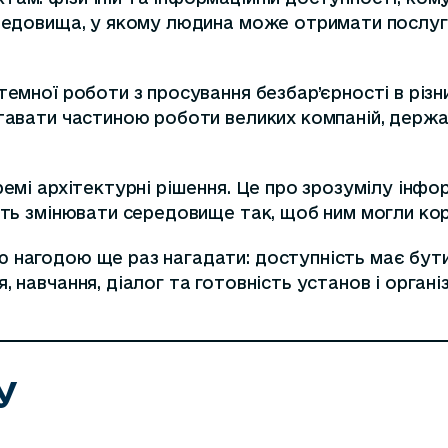
ередовища, у якому людина може отримати послуг
темної роботи з просування безбар’єрності в різ
тавати частиною роботи великих компаній, державн
ремі архітектурні рішення. Це про зрозумілу інфо
сть змінювати середовище так, щоб ним могли кор
ю нагодою ще раз нагадати: доступність має бут
, навчання, діалог та готовність установ і орган
У