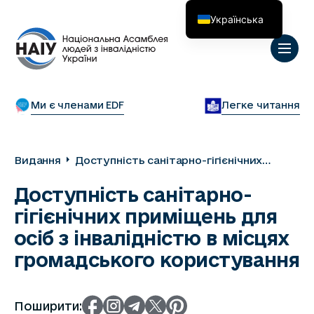
Українська
English
Ми є членами EDF
Легке читання
Видання
Доступність санітарно-гігієнічних
приміщень для осіб з інвалідністю в
Доступність санітарно-
місцях громадського користування
гігієнічних приміщень для
осіб з інвалідністю в місцях
громадського користування
Поширити: