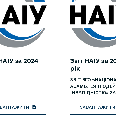
НАІУ за 2024
Звіт НАІУ за 2
рік
ЗВІТ ВГО «НАЦІОН
АСАМБЛЕЯ ЛЮДЕЙ
ІНВАЛІДНІСТЮ» ЗА
РІК 2023 рік, як і
попередній, був ск
АВАНТАЖИТИ
ЗАВАНТАЖИТИ
для України і україн