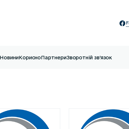
F
Новини
Корисно
Партнери
Зворотній зв’язок