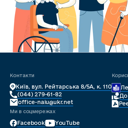
Контакти
Корис
Київ, вул. Рейтарська 8/5А, к. 110
Ле
(044) 279-61-82
До
office-naiu@ukr.net
Ре
Ми в соцмережах
Facebook
YouTube