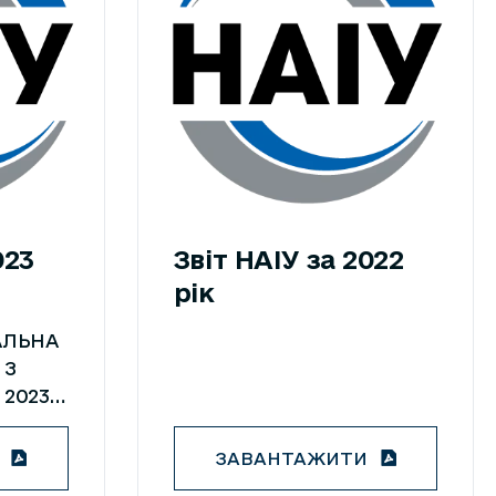
023
Звіт НАІУ за 2022
рік
АЛЬНА
 З
 2023
ладним
ЗАВАНТАЖИТИ
ців. Він