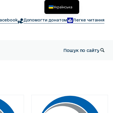
Українська
English
acebook
Допомогти донатом
Легке читання