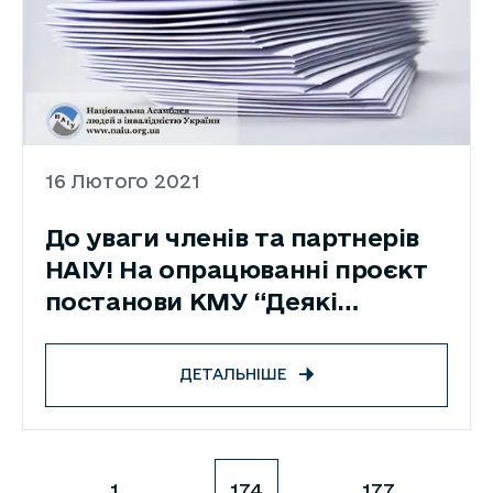
16 Лютого 2021
До уваги членів та партнерів
НАІУ! На опрацюванні проєкт
постанови КМУ “Деякі
питання надання пільг з
оплати проїзду окремим
ДЕТАЛЬНІШЕ
категоріям громадян у
готівковій формі”
1
…
174
…
177