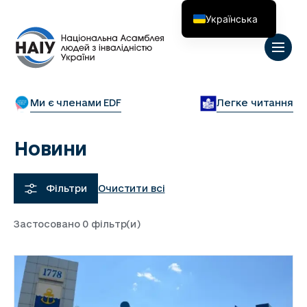
Українська
English
Ми є членами EDF
Легке читання
Новини
Очистити всі
Фільтри
Застосовано
0
фільтр(и)