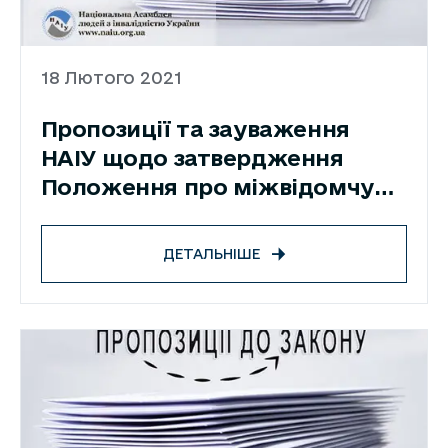
18 Лютого 2021
Пропозиції та зауваження
НАІУ щодо затвердження
Положення про міжвідомчу
комісію з питань
встановлення зв’язку
ДЕТАЛЬНІШЕ
інвалідності з пораненнями чи
іншими ушкодженнями
здоров’я