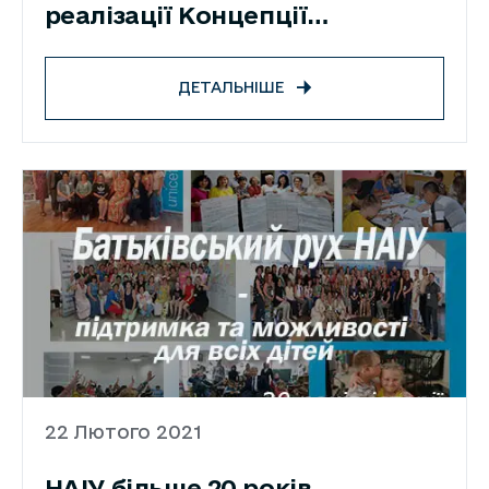
реалізації Концепції
інклюзивної мистецької освіти
«Мистецька освіта без
ДЕТАЛЬНІШЕ
обмежень»
22 Лютого 2021
НАІУ більше 20 років