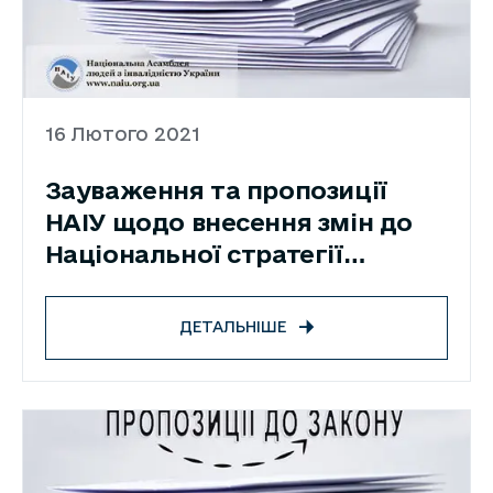
16 Лютого 2021
Зауваження та пропозиції
НАІУ щодо внесення змін до
Національної стратегії
реформування системи
інституційного догляду та
ДЕТАЛЬНІШЕ
виховання дітей на 2017-2026
роки