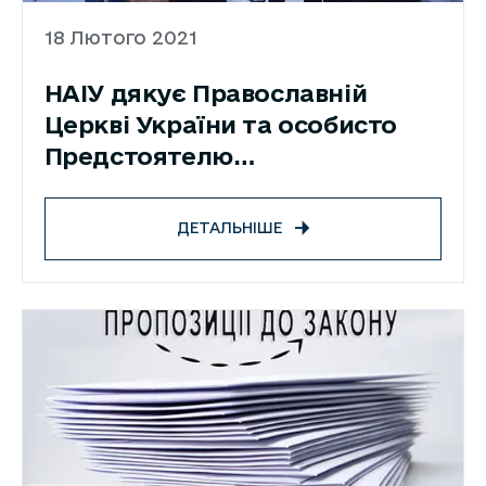
18 Лютого 2021
НАІУ дякує Православній
Церкві України та особисто
Предстоятелю
Блаженнійшому Митрополиту
Епіфанію за підтримку людей
ДЕТАЛЬНІШЕ
з інвалідністю