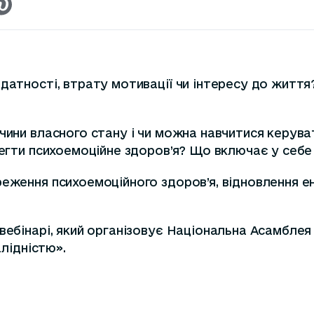
здатності, втрату мотивації чи інтересу до житт
чини власного стану і чи можна навчитися керуват
ерегти психоемоційне здоров’я? Що включає у себ
еження психоемоційного здоров’я, відновлення ен
вебінарі, який організовує Національна Асамблея
валідністю».