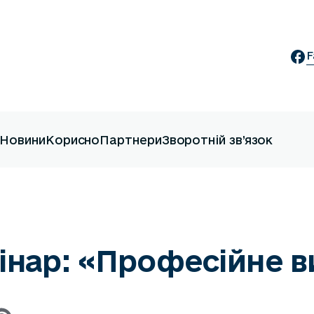
F
Новини
Корисно
Партнери
Зворотній зв’язок
інар: «Професійне в