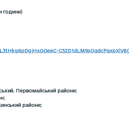
и години)
c30L3tHkg6pDgjHxGOeeC-C52D1dLM9sOqdcPqxpXlV8
ський, Первомайський райони;
н;
инський райони;