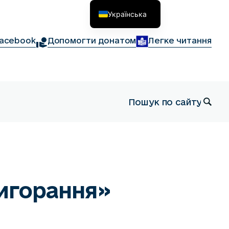
Українська
English
acebook
Допомогти донатом
Легке читання
игорання»