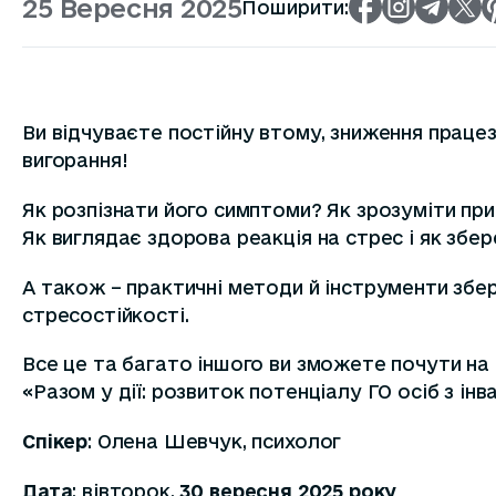
25 Вересня 2025
Поширити:
Ви відчуваєте постійну втому, зниження праце
вигорання!
Як розпізнати його симптоми? Як зрозуміти при
Як виглядає здорова реакція на стрес і як зб
А також – практичні методи й інструменти збер
стресостійкості.
Все це та багато іншого ви зможете почути на 
«Разом у дії: розвиток потенціалу ГО осіб з ін
Спікер
: Олена Шевчук, психолог
Дата
: вівторок,
30 вересня 2025 року