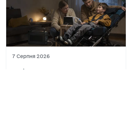
7 Серпня 2026
Забезпечення родин
портативними зарядними
станціями триває, однак
темпи необхідно прискорити
Урядова програма забезпечення родин,
які виховують дітей з інвалідністю підгрупи
А, портативними зарядними станціями