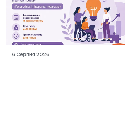
6 Серпня 2026
Український Жіночий Фонд
оголосив конкурс
довготривалих каталітичних
грантів
Український Жіночий Фонд оголосив
конкурс довготривалих каталітичних
грантів у межах проєкту «Голос жінок і
лідерство: нова сила». Конкурс