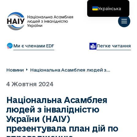
Українська
English
Ми є членами EDF
Легке читання
Новини
Національна Асамблея людей з
інвалідністю України (НАІУ)
4 Жовтня 2024
презентувала план дій по впровадженню
адвокаційної кампанії “Доступні для
Національна Асамблея
кожного і кожної інклюзивні
людей з інвалідністю
реабілітаційні послуги в громаді”
України (НАІУ)
презентувала план дій по