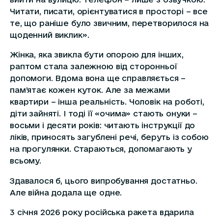
Читати, писати, орієнтуватися в просторі – все
те, що раніше було звичним, перетворилося на
щоденний виклик».
Жінка, яка звикла бути опорою для інших,
раптом стала залежною від сторонньої
допомоги. Вдома вона ще справляється –
пам’ятає кожен куток. Але за межами
квартири – інша реальність. Чоловік на роботі,
діти зайняті. І тоді її «очима» стають онуки –
восьми і десяти років: читають інструкції до
ліків, приносять загублені речі, беруть із собою
на прогулянки. Стараються, допомагають у
всьому.
Здавалося б, цього випробування достатньо.
Але війна додала ще одне.
3 січня 2026 року російська ракета вдарила