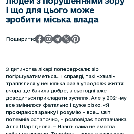
людей з порушеннями зору
і що для цього може
зробити міська влада
Поширити:
З дитинства лікарі попереджали: зір
погіршуватиметься… І справді, такі «хвилі»
траплялися у неї кілька разів упродовж життя:
вчора ще бачила добре, а сьогодні вже
доводиться прикладати зусилля. Але у 2021-му
все змінилося фатально і дуже різко. «Я
прокидаюся зранку і розумію – все… Світ
потемнів остаточно, – розповідає полтавчанка
Алла Шартдінова. – Навіть сама не змогла
вийти на вулицю. Телефон – лише з озвучкою.