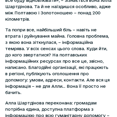
все буду відновлювати», – зізнається вона Алла
Шартдінова. Та й не наїздишся особливо, адже
між Полтавою і Золотоношею – понад 200
кілометрів.
Та попри все, найбільший біль – навіть не
втрата і руйнування майна. Головна проблема,
з якою вона зіткнулася, – інформаційна
темрява. У всіх сенсах цього слова. Куди йти,
до кого звертатися? На полтавських
інформаційних ресурсах про все це, звісно,
написано. Благодійні організації, які працюють
в регіоні, публікують оголошення про
допомогу: умови, адреси, контакти. Але вся ця
інформація – не для Алли… Вона її просто не
бачить.
Алла Шартдінова переконана: громадам
потрібна єдина, доступна платформа з
інформацією про всю гуманітарну допомогу –