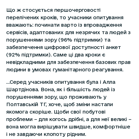
Що ж стосується першочерговості
перелічених кроків, то учасники опитування
вважають: починати варто із впровадження
сервісів, адаптованих для незрячих та людей з
порушеннями зору (96% підтримки) та
забезпечення цифрової доступності анкет
(92% підтримки). Саме ці два кроки є
невідкладними для забезпечення базових прав
людини в умовах гуманітарного реагування.
…Серед учасників опитування була і Алла
Шартдінова. Вона, як і більшість людей із
порушеннями зору, що проживають у
Полтавській ТГ, хоче, щоб зміни настали
якомога скоріше. Щоби свої побутові
проблеми – для когось дрібні, а для неї великі –
вона могла вирішувати швидше, комфортніше
і не завдаючи клопоту рідним.