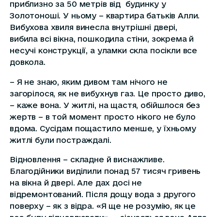
приблизно за 50 метрів від будинку у
Золотоноші. У ньому – квартира батьків Алли.
Вибухова хвиля винесла внутрішні двері,
вибила всі вікна, пошкодила стіни, зокрема й
несучі конструкції, а уламки скла посікли все
довкола.
– Я не знаю, яким дивом там нічого не
загорілося, як не вибухнув газ. Це просто диво,
– каже вона. У житлі, на щастя, обійшлося без
жертв – в той момент просто нікого не було
вдома. Сусідам пощастило менше, у їхньому
житлі були постраждалі.
Відновлення – складне й виснажливе.
Благодійники виділили понад 57 тисяч гривень
на вікна й двері. Але дах досі не
відремонтований. Після дощу вода з другого
поверху – як з відра. «Я ще не розумію, як це