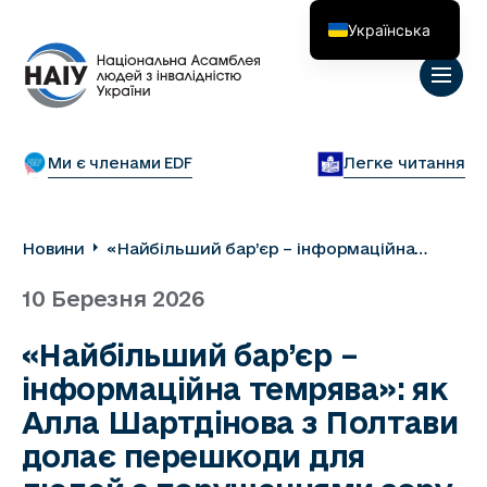
Українська
English
Ми є членами EDF
Легке читання
Новини
«Найбільший бар’єр – інформаційна
темрява»: як Алла Шартдінова з Полтави
10 Березня 2026
долає перешкоди для людей з
порушеннями зору і що для цього може
«Найбільший бар’єр –
зробити міська влада
інформаційна темрява»: як
Алла Шартдінова з Полтави
долає перешкоди для