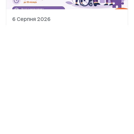
6 Серпня 2026
Український Жіночий Фонд
оголосив конкурс
довготривалих каталітичних
грантів
Український Жіночий Фонд оголосив
конкурс довготривалих каталітичних
грантів у межах проєкту «Голос жінок і
лідерство: нова сила». Конкурс
спрямований на підтримку жіночих
правозахисних організацій, які
ДЕТАЛЬНІШЕ
впроваджують інноваційні підходи та сталі
рішення для досягнення довгострокових
позитивних змін у сфері забезпечення