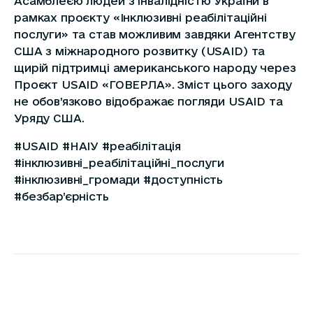
Асамблеєю людей з інвалідністю України в
рамках проєкту «Інклюзивні реабілітаційні
послуги» та став можливим завдяки Агентству
США з міжнародного розвитку (USAID) та
щирій підтримці американського народу через
Проєкт USAID «ГОВЕРЛА». Зміст цього заходу
не обов’язково відображає погляди USAID та
Уряду США.
#USAID #НАІУ #реабілітація
#інклюзивні_реабілітаційні_послуги
#інклюзивні_громади #доступність
#безбар’єрність