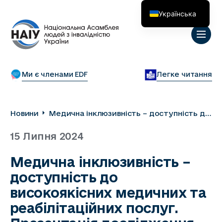
Українська
English
Ми є членами EDF
Легке читання
Новини
Медична інклюзивність – доступність до
високоякісних медичних та
15 Липня 2024
реабілітаційних послуг. Презентація
дослідження щодо доступності закладів
Медична інклюзивність –
охорони здоров’я для осіб з інвалідністю
доступність до
та інших маломобільних груп населення
в Бродівській громаді
високоякісних медичних та
реабілітаційних послуг.