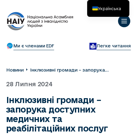
Українська
English
Ми є членами EDF
Легке читання
Новини
Інклюзивні громади – запорука
доступних медичних та реабілітаційних
28 Липня 2024
послуг
Інклюзивні громади –
запорука доступних
медичних та
реабілітаційних послуг