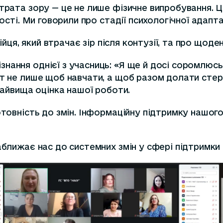
трата зору — це не лише фізичне випробування. Це
ості. Ми говорили про стадії психологічної адапта
ійця, який втрачає зір після контузії, та про щоде
нання однієї з учасниць: «Я ще й досі соромлюс
т не лише щоб навчати, а щоб разом долати стере
 найвища оцінка нашої роботи.
готовність до змін. Інформаційну підтримку нашо
аближає нас до системних змін у сфері підтримки 