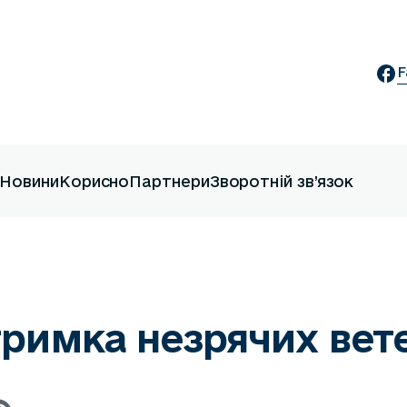
F
Новини
Корисно
Партнери
Зворотній зв’язок
тримка незрячих вет