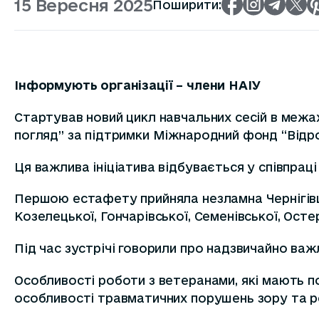
15 Вересня 2025
Поширити:
Інформують організації – члени НАІУ
Стартував новий цикл навчальних сесій в межах
погляд” за підтримки Міжнародний фонд “Відр
Ця важлива ініціатива відбувається у співпрац
Першою естафету прийняла незламна Чернігівщин
Козелецької, Гончарівської, Семенівської, Остер
Під час зустрічі говорили про надзвичайно важ
Особливості роботи з ветеранами, які мають по
особливості травматичних порушень зору та р