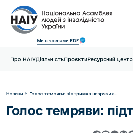
Ми є членами EDF
Про НАІУ
Діяльність
Проєкти
Ресурсний центр
Новини
Голос темряви: підтримка незрячих
ветеранів
Голос темряви: під