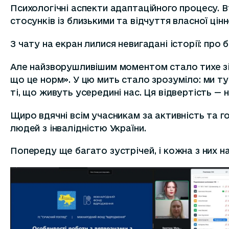
Психологічні аспекти адаптаційного процесу. В
стосунків із близькими та відчуття власної цінн
З чату на екран лилися невигадані історії: про б
Але найзворушливішим моментом стало тихе зіз
що це норм». У цю мить стало зрозуміло: ми ту
ті, що живуть усередині нас. Ця відвертість —
Щиро вдячні всім учасникам за активність та 
людей з інвалідністю України.
Попереду ще багато зустрічей, і кожна з них н