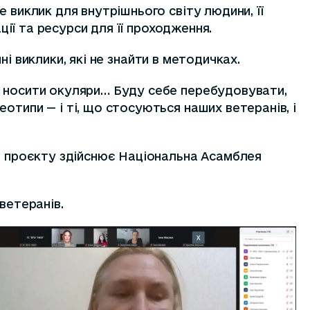
 виклик для внутрішнього світу людини, її
ції та ресурси для її проходження.
нні виклики, які не знайти в методичках.
ь носити окуляри… Буду себе перебудовувати,
отипи — і ті, що стосуються наших ветеранів, і
го проєкту здійснює Національна Асамблея
ветеранів.