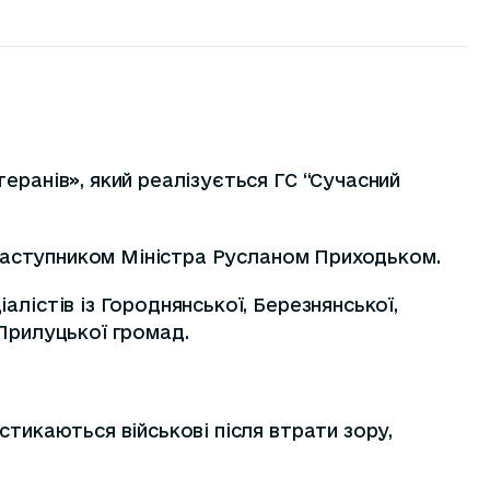
еранів», який реалізується ГС “Сучасний
а заступником Міністра Русланом Приходьком.
лістів із Городнянської, Березнянської,
а Прилуцької громад.
стикаються військові після втрати зору,