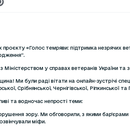
 проєкту «Голос темряви: підтримка незрячих вет
одження”.
і з Міністерством у справах ветеранів України т
а! Ми були раді вітати на онлайн-зустрічі спеціа
ської, Срібнянської, Чернігівської, Ріпкинської т
ливі та водночас непрості теми:
рушення зору. Ми обговорили, з якими бар’єрами 
озвінчували міфи.