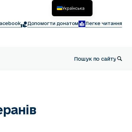
Українська
English
acebook
Допомогти донатом
Легке читання
еранів