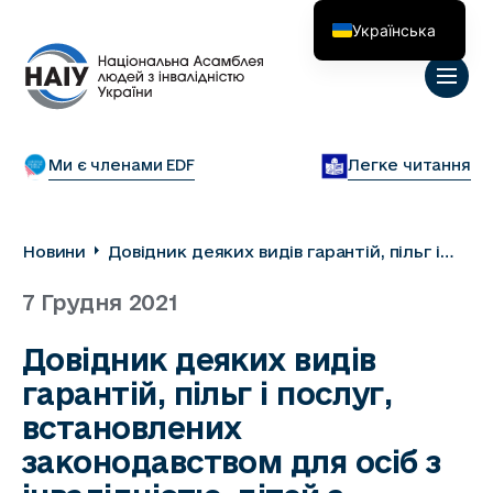
Українська
English
Ми є членами EDF
Легке читання
Новини
Довідник деяких видів гарантій, пільг і
послуг, встановлених законодавством
7 Грудня 2021
для осіб з інвалідністю, дітей з
інвалідністю та членів їхніх сімей
Довідник деяких видів
гарантій, пільг і послуг,
встановлених
законодавством для осіб з