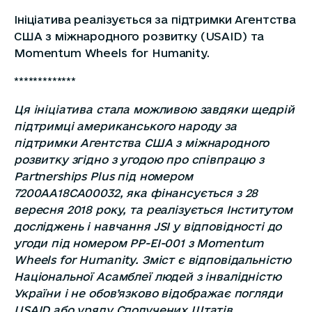
Ініціатива реалізується за підтримки Агентства
США з міжнародного розвитку (USAID) та
Momentum Wheels for Humanity.
*************
Ця ініціатива стала можливою завдяки щедрій
підтримці американського народу за
підтримки Агентства США з міжнародного
розвитку згідно з угодою про співпрацю з
Partnerships Plus під номером
7200AA18CA00032, яка фінансується з 28
вересня 2018 року, та реалізується Інститутом
досліджень і навчання JSI у відповідності до
угоди під номером PP-EI-001 з Momentum
Wheels for Humanity. Зміст є відповідальністю
Національної Асамблеї людей з інвалідністю
України і не обов’язково відображає погляди
USAID або уряду Сполучених Штатів.