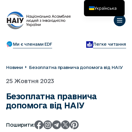
Українська
English
Ми є членами EDF
Легке читання
Новини
Безоплатна правнича допомога від НАІУ
25 Жовтня 2023
Безоплатна правнича
допомога від НАІУ
Поширити: