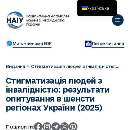
Українська
English
Ми є членами EDF
Легке читання
Видання
Стигматизація людей з інвалідністю:
результати опитування в шенсти
Стигматизація людей з
регіонах України (2025)
інвалідністю: результати
опитування в шенсти
регіонах України (2025)
Поширити: