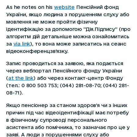
As he notes on his
website
Пенсійний фонд
України, якщо людина з порушенням слуху або
мовлення не може пройти фізичну
ідентифікацію за допомогою “Дія.Підпису” (про
алгоритм дій детальніше можна ознайомитись
за
via link
), то вона може записатись на сеанс
відеоконференцзв’язку.
Запис проводиться за заявою, яка подається
через вебпортал Пенсійного фонду України
(
at the link
) або через контакт-центр Фонду
(тел.: 0 800 503 753; (044) 281-08-70; (044) 281-
08-71).
Якщо пенсіонер за станом здоров’я чи з інших
причин під час відеоідентифікації має потребу
в фізичному супроводі персонального
асистента або помічника, то зазначає про це у
заяві. А люди з порушеннями слуху або