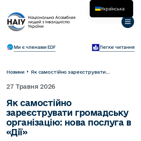
Українська
English
Ми є членами EDF
Легке читання
Новини
Як самостійно зареєструвати
громадську організацію: нова послуга в
27 Травня 2026
«Дії»
Як самостійно
зареєструвати громадську
організацію: нова послуга в
«Дії»