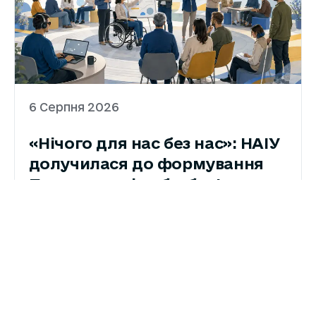
6 Серпня 2026
«Нічого для нас без нас»: НАІУ
долучилася до формування
Плану заходів з безбар’єрності
на 2027–2028 роки
Національна Асамблея людей з
інвалідністю України подала свої
пропозиції до Плану заходів на 2027–2028
роки з реалізації Національної стратегії із
створення безбар’єрного простору в