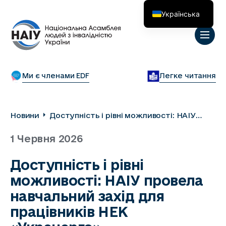
Українська
English
Ми є членами EDF
Легке читання
Новини
Доступність і рівні можливості: НАІУ
провела навчальний захід для працівників
1 Червня 2026
НЕК «Укренерго»
Доступність і рівні
можливості: НАІУ провела
навчальний захід для
працівників НЕК